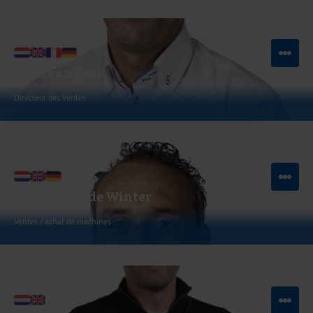
Coen van Beek
Directeur des ventes
Voir LinkedIn
Envoyer un e-mail
Sebastiaan de Winter
Ventes / achat de machines
Voir LinkedIn
Envoyer un e-mail