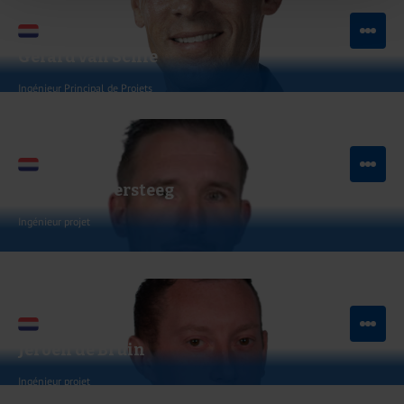
Gerard van Schie
Ingénieur Principal de Projets
Envoyer un e-mail
Christian Versteeg
Ingénieur projet
Voir LinkedIn
Envoyer un e-mail
Jeroen de Bruin
Ingénieur projet