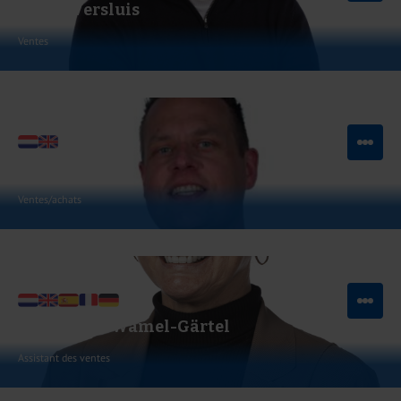
Robin Versluis
Ventes
Voir LinkedIn
Envoyer un e-mail
Ramon Borst
Ventes/achats
Voir LinkedIn
Envoyer un e-mail
Sabine van Wamel-Gärtel
Assistant des ventes
Voir LinkedIn