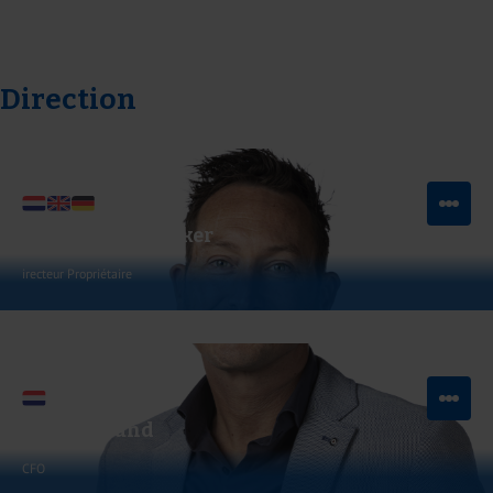
Direction
Niels Lekkerkerker
irecteur Propriétaire
Voir LinkedIn
Envoyer un e-mail
Rogier Brand
CFO