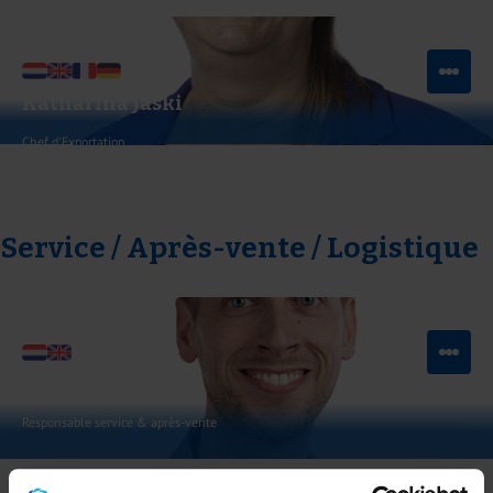
Envoyer un e-mail
Katharina Jaski
Chef d'Exportation
Envoyer un e-mail
Service / Après-vente / Logistique
Tom Voorend
Responsable service & après-vente
Voir LinkedIn