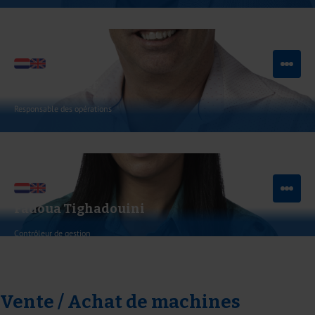
Voir LinkedIn
Envoyer un e-mail
Paul Kreuger
Responsable des opérations
Voir LinkedIn
Envoyer un e-mail
Fadoua Tighadouini
Contrôleur de gestion
Envoyer un e-mail
Vente / Achat de machines