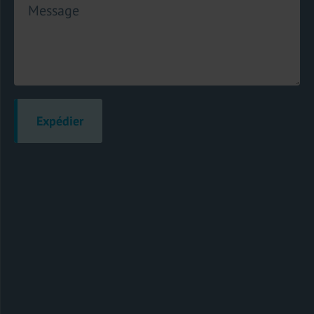
Message
Expédier
Détails du contact
+31(0)348-558080
info@lekkerkerker.nl