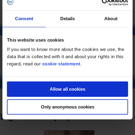
Envoyer un e-mail
Consent
Details
About
Walter van der Kaa
Service et Après-vente
This website uses cookies
Envoyer un e-mail
If you want to know more about the cookies we use, the
data that is collected with it and about your rights in this
regard, read our
cookie statement
.
Kevin Sangers
Responsable logistique & entrepôt
Allow all cookies
Voir LinkedIn
Envoyer un e-mail
Only anonymous cookies
Ingénierie de projet