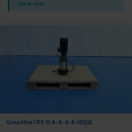
Lire la suite
Grundfos CR3-11 A-A-A-E-HQQE