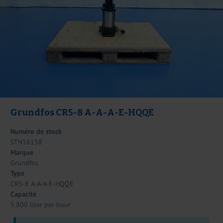
Grundfos CR5-8 A-A-A-E-HQQE
Numéro de stock
STN16158
Marque
Grundfos
Type
CR5-8 A-A-A-E-HQQE
Capacité
5.800 liter per hour