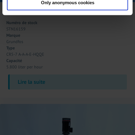
Only anonymous cookies
Grundfos CR5-7 A-A-A-E-HQQE
Numéro de stock
STN16159
Marque
Grundfos
Type
CR5-7 A-A-A-E-HQQE
Capacité
5.800 liter per hour
Lire la suite