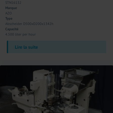
STN16132
Marque
AZO
Type
Abscheider D500xD200x1342h
Capacité
4.500 liter per hour
Lire la suite