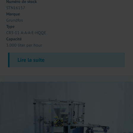
Numéro de stock
STN16157
Marque
Grundfos
Type
CR3-11 A-A-A-E-HQQE
Capacité
3.000 liter per hour
Lire la suite