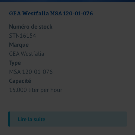
Benhil 8345
Numéro de stock
STN16220
Marque
Benhil
Type
8345
Capacité
4.800 packets per hour
Lire la suite