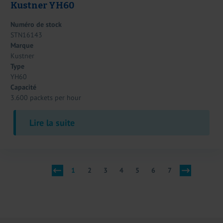
Kustner YH60
Numéro de stock
STN16143
Marque
Kustner
Type
YH60
Capacité
3.600 packets per hour
Lire la suite
1
2
3
4
5
6
7