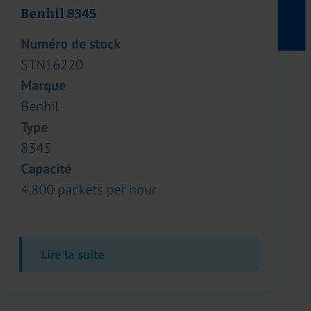
Westfalia C1000
Numéro de stock
STN16179
Marque
Westfalia
Type
C1000
Capacité
1.500 kilograms per hour
Lire la suite