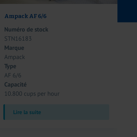
Henseller St. Gallen M 3200-5
Numéro de stock
STN15792
Marque
Henseller St. Gallen
Type
M 3200-5
Capacité
6 cheeses
Lire la suite