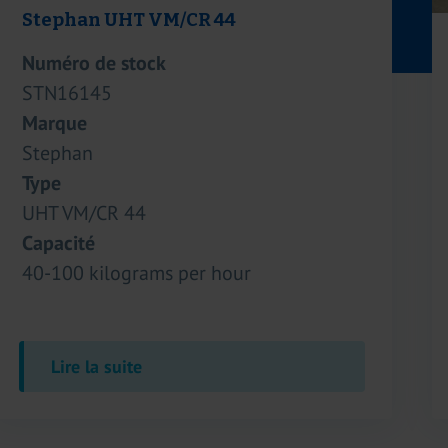
Westfalia Separator AG RAPA 200
Numéro de stock
STN16180
Marque
Westfalia Separator AG
Type
RAPA 200
Capacité
30.000 liter per hour
Lire la suite