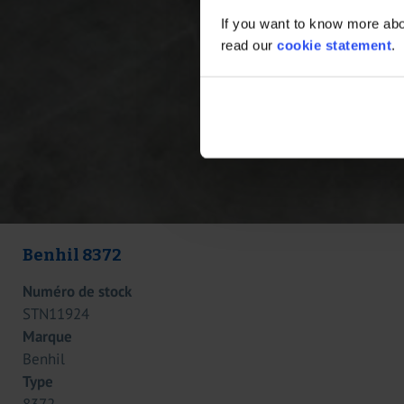
If you want to know more abou
read our
cookie statement
.
Benhil 8372
Numéro de stock
STN11924
Marque
Benhil
Type