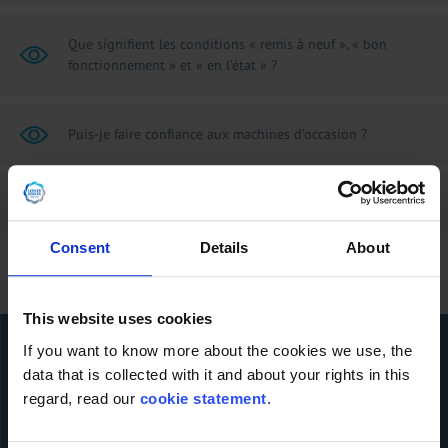
Que signifient les conditions « remis à neuf », « bon
fonctionnement » et « en l’état » ?
Puis-je faire confiance aux machines d’occasion ?
LDFE peut-il également proposer de nouvelles machines ?
Consent
Details
About
This website uses cookies
If you want to know more about the cookies we use, the
data that is collected with it and about your rights in this
Contactez-nous!
regard, read our
cookie statement
.
Nom de l'entreprise