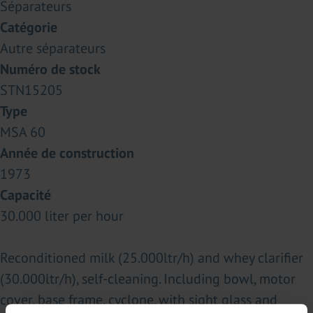
Séparateurs
Catégorie
Autre séparateurs
Numéro de stock
STN15205
Type
MSA 60
Année de construction
1973
Capacité
30.000 liter per hour
Reconditioned milk (25.000ltr/h) and whey clarifier
(30.000ltr/h), self-cleaning. Including bowl, motor
cover, base frame, cyclone. with sight glass and