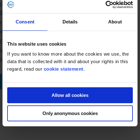
pressure gauge, manouvering water valves.
Bowlspeed 4.750 rpm. Motor 30,0 kW - 59 A – 1.470
rpm. Liquid clutch. Complete set of needed tools
Consent
Details
About
with ring key. Total dimensions: 165x130x195
(lxwxh) cm – weight total: 2.113 kg. Fully rebuild
This website uses cookies
immediate available, new control box can be made
If you want to know more about the cookies we use, the
on request.
data that is collected with it and about your rights in this
regard, read our
cookie statement
.
Demander un devis
Retour à l'aperçu
Allow all cookies
Only anonymous cookies