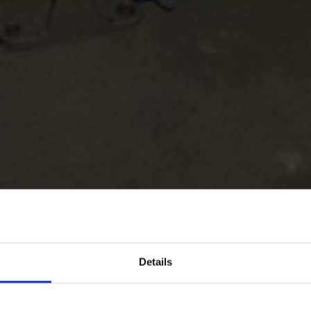
mp
Details