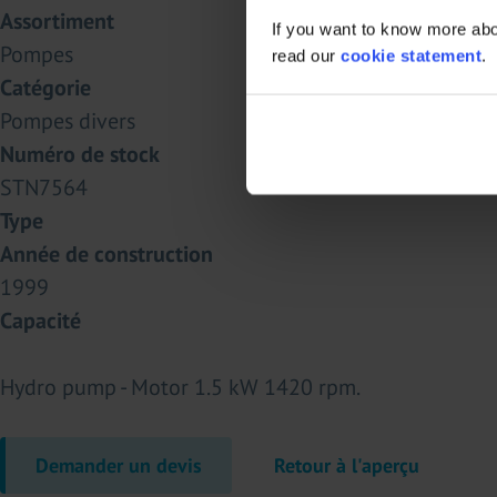
Assortiment
If you want to know more abou
Pompes
read our
cookie statement
.
Catégorie
Pompes divers
Numéro de stock
STN7564
Type
Année de construction
1999
Capacité
Hydro pump - Motor 1.5 kW 1420 rpm.
Demander un devis
Retour à l'aperçu